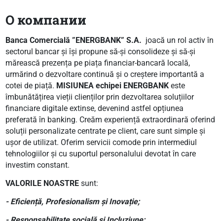
О компании
Banca Comercială ”ENERGBANK” S.A.
joacă un rol activ în
sectorul bancar și își propune să-și consolideze și să-și
mărească prezența pe piața financiar-bancară locală,
urmărind o dezvoltare continuă și o creștere importantă a
cotei de piață.
MISIUNEA echipei ENERGBANK
este
îmbunătățirea vieții clienților prin dezvoltarea soluțiilor
financiare digitale extinse, devenind astfel opțiunea
preferată în banking. Creăm experiență extraordinară oferind
soluții personalizate centrate pe client, care sunt simple și
ușor de utilizat. Oferim servicii comode prin intermediul
tehnologiilor și cu suportul personalului devotat în care
investim constant.
VALORILE NOASTRE
sunt:
- Eficiență, Profesionalism și Inovație;
- Responsabilitate socială și Incluziune;