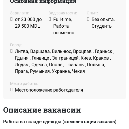
Основная информация
Зарплата:
Вид занятости:
Oпыт:
от 23 000 до
Full-time,
Без опыта,
29 500 MDL
Работа
Студенты
посменно
Город:
Литва, Варшава, Вильнюс, Вроцлав , Гданьск ,
Гдыня , Гливице , За границей, Киев, Краков ,
Лодзь , Одесса, Ополе , Познань , Польша,
Прага, Румыния, Украина, Чехия
Место работы:
Местоположение работодателя
Описание вакансии
Работа на складе одежды (комплектация заказов)