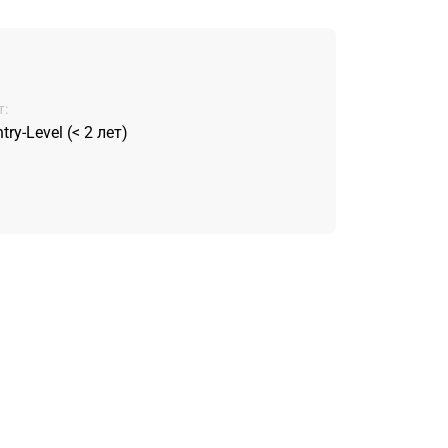
:
try-Level (< 2 лет)