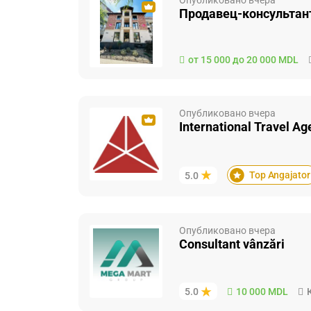
Опубликовано вчера
Продавец-консультан
от 15 000 до 20 000 MDL
Опубликовано вчера
International Travel Ag
Top Angajator
5.0
Опубликовано вчера
Consultant vânzări
10 000 MDL
5.0