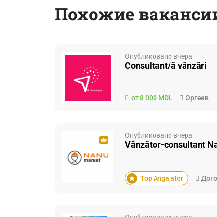
Похожие ваканси
Опубликовано вчера
Consultant/ă vânzări
от 8 000 MDL
Оргеев
Опубликовано вчера
Vânzător-consultant Na
Top Angajator
Дого