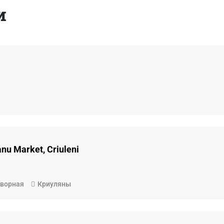
и
nu Market, Criuleni
ворная
Криуляны