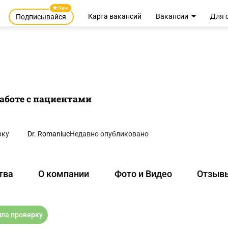
New
Карта вакансий
Вакансии
Для 
Подписывайся
аботе с пациентами
рку
Dr. Romaniuc
Недавно опубликовано
тва
О компании
Фото и Видео
Отзыв
ла проверку