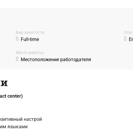
Вид занятости:
Oпыт
Full-time
En
Место работы:
Местоположение работодателя
ии
ct center)
озитивный настрой
ким языками