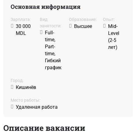
Основная информация
Зарплата:
Вид
Образование:
Oпыт:
30 000
занятости:
Высшее
Mid-
Full-
MDL
Level
time,
(2-5
Part-
лет)
time,
Гибкий
график
Город:
Кишинёв
Место работы:
Удаленная работа
Описание вакансии