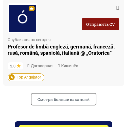
Отправить CV
Опубликовано сегодня
Profesor de limbă engleză, germană, franceză,
rusă, română, spaniolă, italiană @ „Oratorica”
Договорная
Кишинёв
5.0
Top Angajator
Смотри больше вакансий