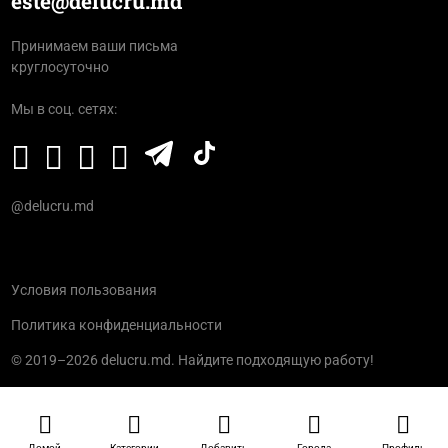
este@delucru.md
Принимаем ваши письма
круглосуточно
Мы в соц. сетях:
@delucru.md
Условия пользования
Политика конфиденциальности
© 2019–2026 delucru.md. Найдите подходящую работу!
Домой
Категории
Добавить
Города
Профиль