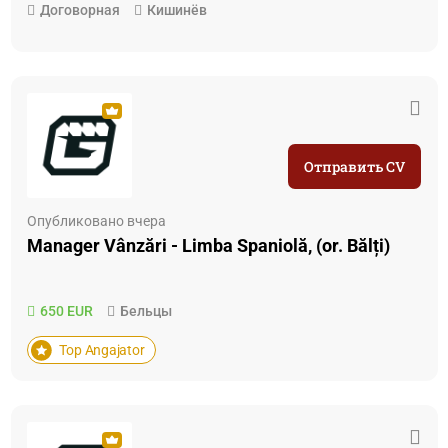
Договорная
Кишинёв
Отправить CV
Опубликовано вчера
Manager Vânzări - Limba Spaniolă, (or. Bălți)
650 EUR
Бельцы
Top Angajator