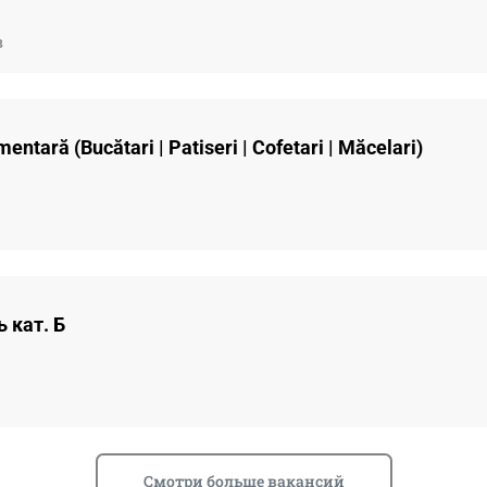
в
entară (Bucătari | Patiseri | Cofetari | Măcelari)
ь кат. Б
Смотри больше вакансий