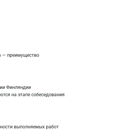
а — преимущество
рии Финляндии
ются на этапе собеседования
жности выполняемых работ