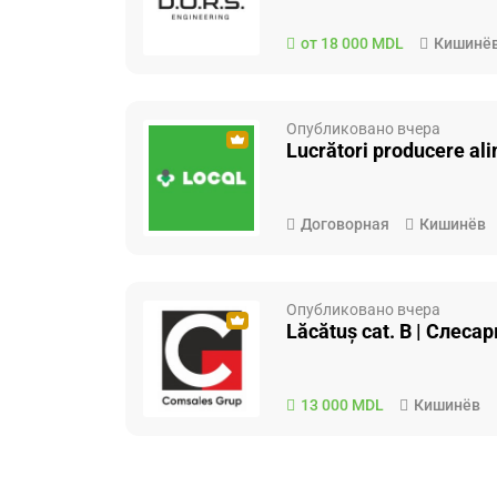
от 18 000 MDL
Кишинё
Опубликовано вчера
Lucrători producere alim
Договорная
Кишинёв
Опубликовано вчера
Lăcătuș cat. B | Слесар
13 000 MDL
Кишинёв