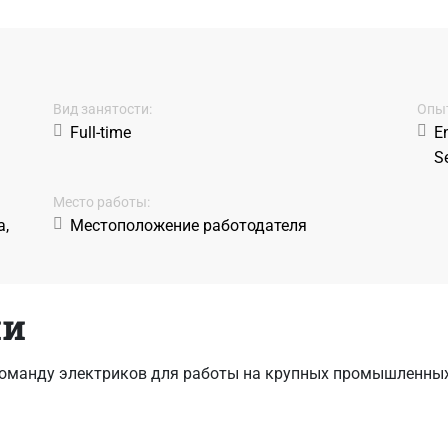
Вид занятости:
Oпыт
Full-time
En
Se
Место работы:
а,
Местоположение работодателя
ии
команду электриков для работы на крупных промышленны