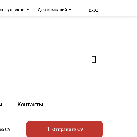
сотрудников
Для компаний
Вход
ы
Контакты
ез CV
Отправить CV