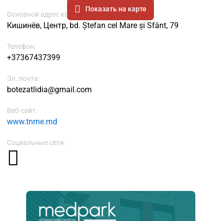
Показать на карте
Основной адрес компании
Кишинёв, Центр, bd. Ștefan cel Mare și Sfânt, 79
Телефон:
+37367437399
Эл. почта:
botezatlidia@gmail.com
Веб-сайт:
www.tnme.md
Социальные сети: