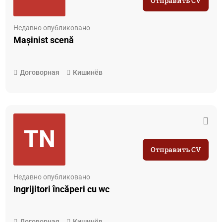
Отправить CV
Недавно опубликовано
Mașinist scenă
Договорная
Кишинёв
TN
Отправить CV
Недавно опубликовано
Ingrijitori încăperi cu wc
Договорная
Кишинёв