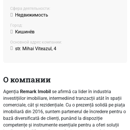
Сфера деятельности:
Недвижимость
Город:
Кишинёв
Основной адрес компании:
str. Mihai Viteazul, 4
О компании
Agenția
Remark Imobil
se afirmă ca lider în industria
investițiilor imobiliare, intermediind tranzacții atât în spații
comerciale, cât și rezidențiale. Cu o prezență solidă pe piața
imobiliară din 2016, suntem partenerul de încredere pentru o
bază diversificată de clienți, punând la dispoziție
competențe și instrumente esențiale pentru a oferi soluții