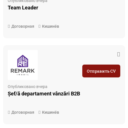
Опубликовано вчера
Team Leader
Договорная
Кишинёв
Отправить CV
Опубликовано вчера
Șef/ă departament vânzări B2B
Договорная
Кишинёв