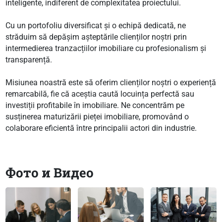
inteligente, indiferent de complexitatea proiectului.
Cu un portofoliu diversificat și o echipă dedicată, ne
străduim să depășim așteptările clienților noștri prin
intermedierea tranzacțiilor imobiliare cu profesionalism și
transparență.
Misiunea noastră este să oferim clienților noștri o experiență
remarcabilă, fie că aceștia caută locuința perfectă sau
investiții profitabile în imobiliare. Ne concentrăm pe
susținerea maturizării pieței imobiliare, promovând o
colaborare eficientă între principalii actori din industrie.
Фото и Видео