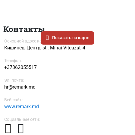
Контакты
Показать на карте
Основной адрес компании
Кишинёв, Центр, str. Mihai Viteazul, 4
Телефон:
+37362055517
Эл. почта:
hr@remark.md
Веб-сайт:
www.remark.md
Социальные сети: