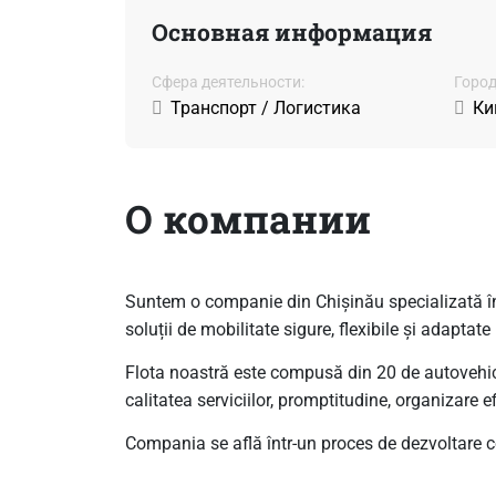
Основная информация
Сфера деятельности:
Город
Транспорт / Логистика
Ки
О компании
Suntem o companie din Chișinău specializată în înc
soluții de mobilitate sigure, flexibile și adaptate 
Flota noastră este compusă din 20 de autovehicu
calitatea serviciilor, promptitudine, organizare e
Compania se află într-un proces de dezvoltare co