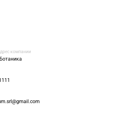
дрес компании
 Ботаника
1111
um.srl@gmail.com