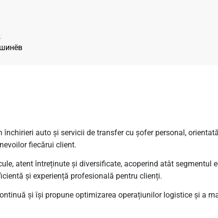
:
шинёв
hirieri auto și servicii de transfer cu șofer personal, orientată s
nevoilor fiecărui client.
le, atent întreținute și diversificate, acoperind atât segmentu
ficientă și experiență profesională pentru clienți.
ntinuă și își propune optimizarea operațiunilor logistice și a m