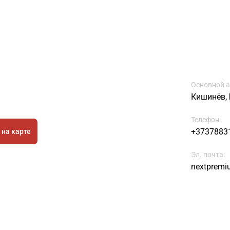
Основной а
Кишинёв,
Телефон:
+3737883
 на карте
Эл. почта:
nextpremi