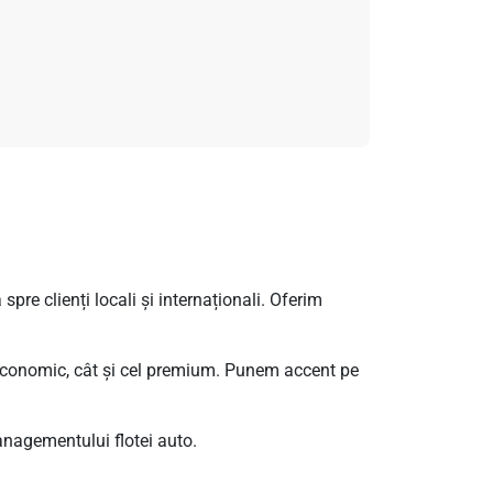
pre clienți locali și internaționali. Oferim
l economic, cât și cel premium. Punem accent pe
anagementului flotei auto.