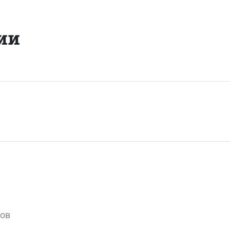
ии
вов