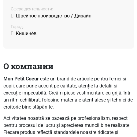
Сфера деятельности:
Швейное производство / Дизайн
Город:
Кишинёв
О компании
Mon Petit Coeur
este un brand de articole pentru femei si
copii, care pune accent pe calitate, atenție la detalii și
execuție impecabilă. Creăm piese vestimentare cu grijă, într-
un ritm echilibrat, folosind materiale atent alese și tehnici de
croitorie bine stăpânite.
Activitatea noastră se bazează pe profesionalism, respect
pentru procesul de lucru și aprecierea muncii bine realizate.
Fiecare produs reflectă standardele noastre ridicate și