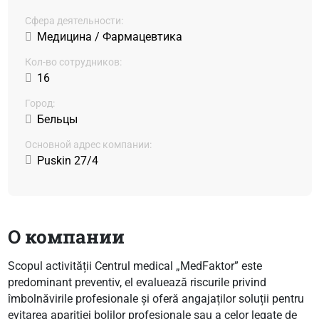
Сфера деятельности:
Медицина / Фармацевтика
Кол-во сотрудников:
16
Город:
Бельцы
Основной адрес компании:
Puskin 27/4
О компании
Scopul activității Centrul medical „MedFaktor” este
predominant preventiv, el evaluează riscurile privind
îmbolnăvirile profesionale și oferă angajaților soluții pentru
evitarea apariției bolilor profesionale sau a celor legate de