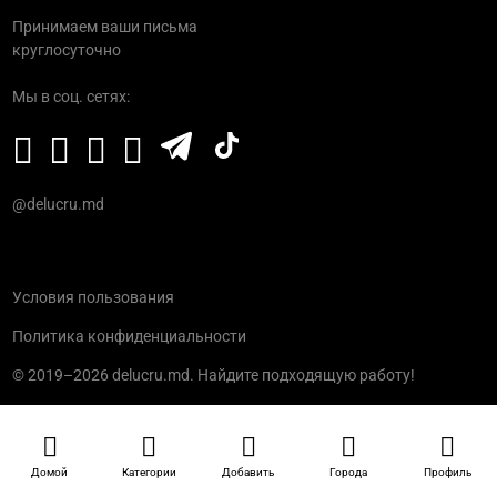
Принимаем ваши письма
круглосуточно
Мы в соц. сетях:
@delucru.md
Условия пользования
Политика конфиденциальности
© 2019–2026 delucru.md. Найдите подходящую работу!
Домой
Категории
Добавить
Города
Профиль