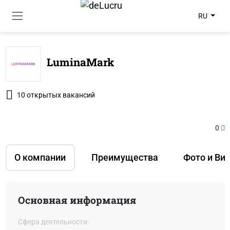
RU
LuminaMark
10 открытых вакансий
0
О компании
Преимущества
Фото и Ви
Основная информация
Сфера деятельности: