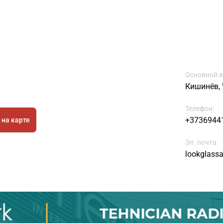
Основной а
Кишинёв, 
Телефон:
+3736944
 на карте
Эл. почта:
lookglass