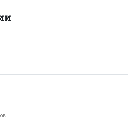
ии
вов