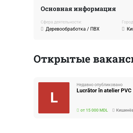
Основная информация
Сфера деятельности:
Город
Деревообработка / ПВХ
Ки
Открытые вакансии
Недавно опубликовано
Lucrător în atelier PVC
L
от 15 000 MDL
Кишинё