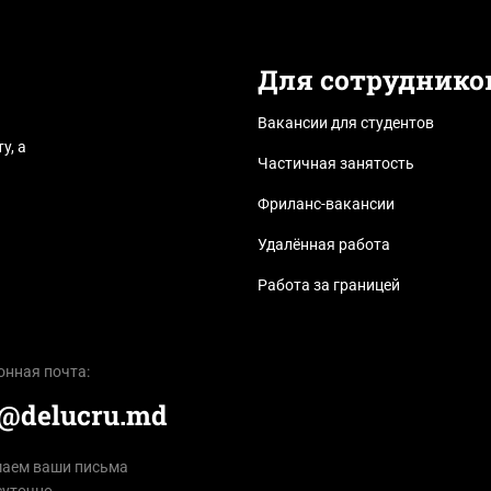
Для сотруднико
Вакансии для студентов
у, а
Частичная занятость
Фриланс-вакансии
Удалённая работа
Работа за границей
онная почта:
e@delucru.md
аем ваши письма
суточно