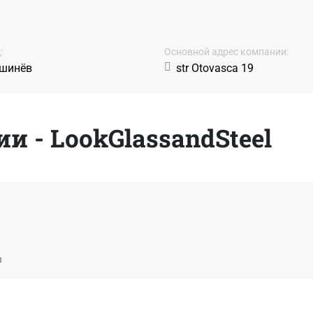
:
Основной адрес компании:
шинёв
str Otovasca 19
 - LookGlassandSteel
в