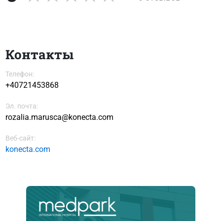
Контакты
Телефон:
+40721453868
Эл. почта:
rozalia.marusca@konecta.com
Веб-сайт:
konecta.com