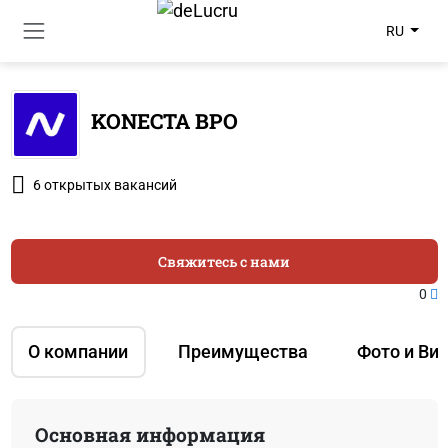
RU
KONECTA BPO
6 открытых вакансий
Свяжитесь с нами
0
О компании
Преимущества
Фото и Ви
Основная информация