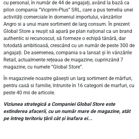
cu personal, în număr de 44 de angajați, având la bază ca
pilon compania “Vicprim-Plus” SRL, care a pus temelia unei
activități comerciale în domeniul importului, vânzărilor
Angro si a unui mare sortiment de larg consum. În prezent
Global Store a reușit să apară pe plan național ca un brand
authentic si recunoscut, să formeze o echipă tânără, dar
totodată ambitioasă, crescând cu un număr de peste 300 de
angajați. De asemenea, compania s-a lansat și în vânzările
Retail, actualmente rețeaua de magazine, cuprinzând 7
magazine, cu numele “Global Store”.
În magazinele noastre găsești un larg sortiment de mărfuri,
pentru casă si familie, întrunite în 16 categorii de marfuri, cu
peste 40 mii de articole.
Viziunea strategică a Companiei Global Store este
extinderea afacerii, cu un număr mare de magazine, atât
pe întreg teritoriu țării cât
și înafara ei...