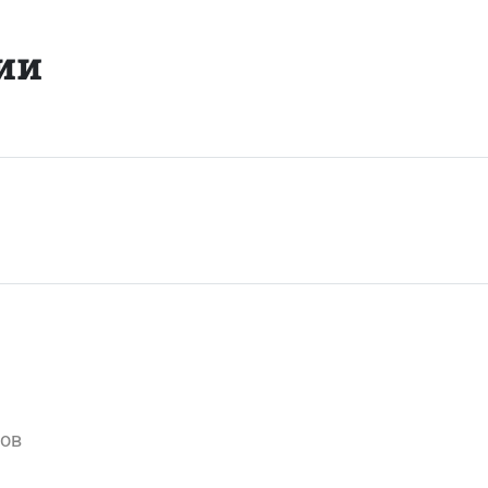
ии
вов