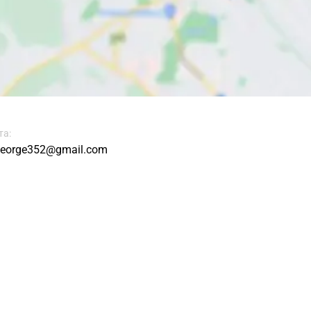
та:
george352@gmail.com