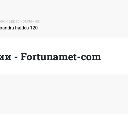
ной адрес компании:
exandru hajdeu 120
и - Fortunamet-com