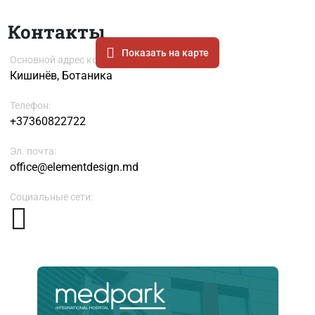
Контакты
Показать на карте
Основной адрес компании
Кишинёв, Ботаника
Телефон:
+37360822722
Эл. почта:
office@elementdesign.md
Социальные сети: