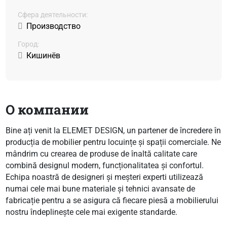
Сфера деятельности:
Производство
Город:
Кишинёв
О компании
Bine ați venit la ELEMET DESIGN, un partener de încredere în
producția de mobilier pentru locuințe și spații comerciale. Ne
mândrim cu crearea de produse de înaltă calitate care
combină designul modern, funcționalitatea și confortul.
Echipa noastră de designeri și meșteri experti utilizează
numai cele mai bune materiale și tehnici avansate de
fabricație pentru a se asigura că fiecare piesă a mobilierului
nostru îndeplinește cele mai exigente standarde.