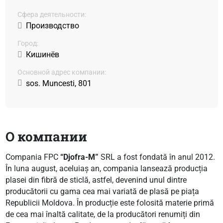
Сфера деятельности:
Производство
Город:
Кишинёв
Основной адрес компании:
sos. Muncesti, 801
О компании
Compania FPC
“Djofra-M”
SRL a fost fondată în anul 2012.
În luna august, aceluiaș an, compania lansează producția
plasei din fibră de sticlă, astfel, devenind unul dintre
producătorii cu gama cea mai variată de plasă pe piața
Republicii Moldova. În producție este folosită materie primă
de cea mai înaltă calitate, de la producători renumiți din