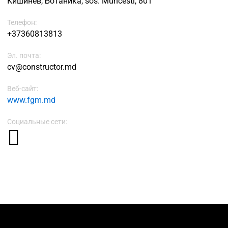
Кишинёв, Ботаника, sos. Muncesti, 801
Телефон:
+37360813813
Эл. почта:
cv@constructor.md
Веб-сайт:
www.fgm.md
Социальные сети: