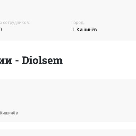
о сотрудников:
Город:
0
Кишинёв
и - Diolsem
Кишинёв