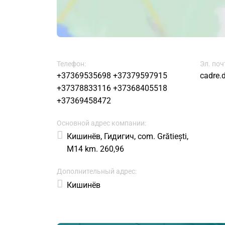
Телефон:
Эл. поч
+37369535698
+37379597915
cadre.
+37378833116
+37368405518
+37369458472
Основной адрес компании:
Кишинёв, Гидигич, com. Grătiești,
M14 km. 260,96
Дополнительный адрес:
Кишинёв