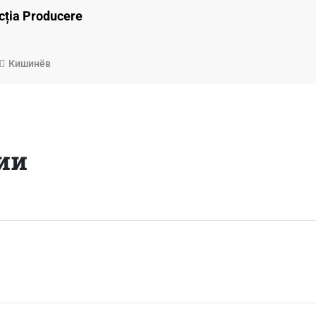
ecția Producere
Кишинёв
ии