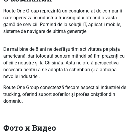
Route One Group reprezintă un conglomerat de companii
care operează în industria trucking-ului oferind o vastă
gamă de servicii. Pornind de la soluții IT, aplicații mobile,
sisteme de navigare de ultimă generație.
De mai bine de 8 ani ne desfășurăm activitatea pe piața
americană, dar totodată suntem mândri să fim prezenți cu
oficiile noastre și la Chişinău. Asta ne oferă perspectiva
necesară pentru a ne adapta la schimbări și a anticipa
nevoile industriei.
Route One Group conectează fiecare aspect al industriei de
trucking, oferind suport șoferilor și profesioniștilor din
domeniu.
Фото и Видео