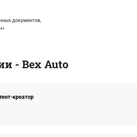
нных документов,
ч»
и - Bex Auto
тент-креатор