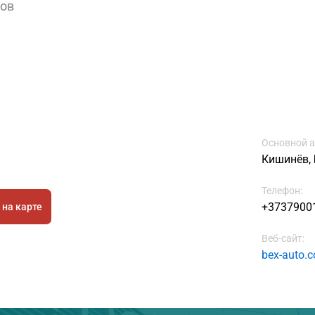
вов
Основной а
Кишинёв, b
Телефон:
+3737900
 на карте
Веб-сайт:
bex-auto.