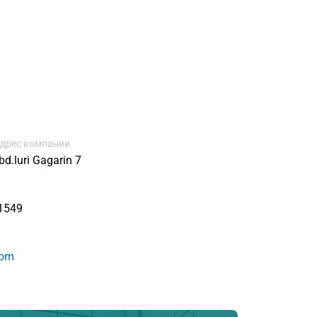
дрес компании
d.luri Gagarin 7
1549
com