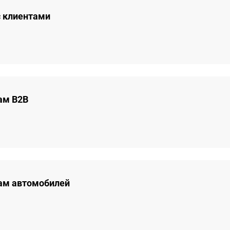
с клиентами
ам B2B
ам автомобилей