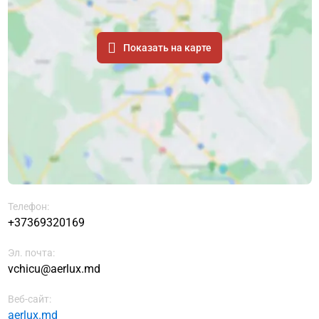
Показать на карте
Телефон:
+37369320169
Эл. почта:
vchicu@aerlux.md
Веб-сайт:
aerlux.md